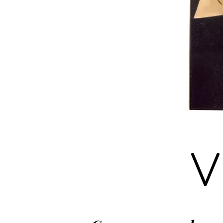
Exposição
Coletiva
V