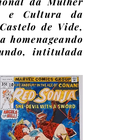
ional da Mulher
e e Cultura da
astelo de Vide,
ura homenageando
ndo, intitulada