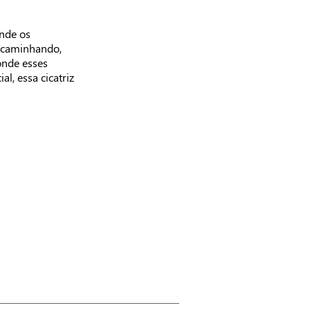
onde os
e caminhando,
onde esses
, essa cicatriz