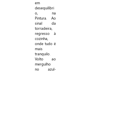
em
desequilíbri
o, na
Pintura. Ao
sinal da
torradeira,
regresso à
cozinha,
onde tudo é
mais
tranquilo.
Volto ao
mergulho
no azul-
cobalto que
continua a
bater asas a
um canto da
tarde. Vejo
o que
ontem não
vi. Amanhã
verei o que
hoje não
vejo. O