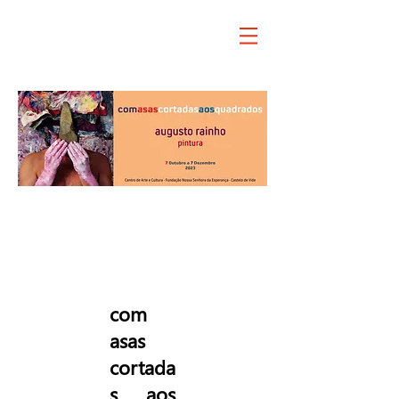
Exposição Pintura
com
asas
cortada
s aos