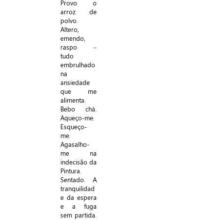
Provo o
arroz de
polvo.
Altero,
emendo,
raspo –
tudo
embrulhado
na
ansiedade
que me
alimenta.
Bebo chá.
Aqueço-me.
Esqueço-
me.
Agasalho-
me na
indecisão da
Pintura.
Sentado. A
tranquilidad
e da espera
e a fuga
sem partida.