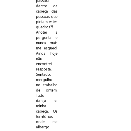
passará
dentro da
cabeça das
pessoas que
pintam estes
quadros?!
Anotei a
pergunta e
nunca mais
me esqueci.
Ainda hoje
não
encontrei
resposta.
Sentado,
mergulho
no trabalho
de ontem.
Tudo
dança na
minha
cabeça. Os
territórios
onde me
albergo