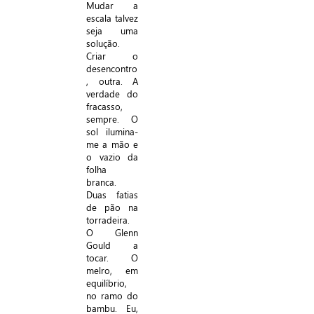
Mudar a
escala talvez
seja uma
solução.
Criar o
desencontro
, outra. A
verdade do
fracasso,
sempre. O
sol ilumina-
me a mão e
o vazio da
folha
branca.
Duas fatias
de pão na
torradeira.
O Glenn
Gould a
tocar. O
melro, em
equilíbrio,
no ramo do
bambu. Eu,