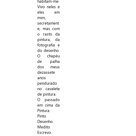
habitam-me.
Vivo neles e
eles em
mim,
secretament
e, mas com
o rasto da
pintura, da
fotografia e
do desenho.
O chapéu
de palha
dos meus
dezassete
anos
pendurado
no cavalete
de pintura.
O passado
em cima da
Pintura.
Pinto.
Desenho.
Medito.
Escrevo.