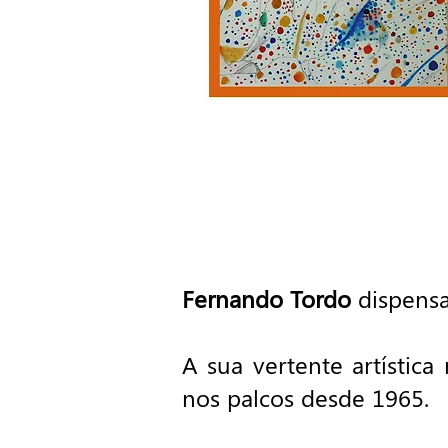
Exposição
Pintura
20 jul - 14 set
Fernando Tordo
dispensa
A sua vertente artístic
nos palcos desde 1965.